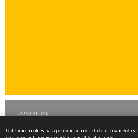
CONTACTO:
info@vulcanbike.com
+34 639 223 850 JUSTO
Utilizamos cookies para permitir un correcto funcionamiento y
+34 634 520 754 MAXI
para ofrecer la mejor experiencia posible al usuario.