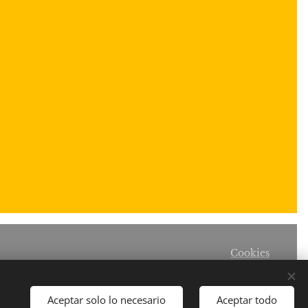
Cookies
Idiomas
Español
English
Deutsch
Aceptar solo lo necesario
Aceptar todo