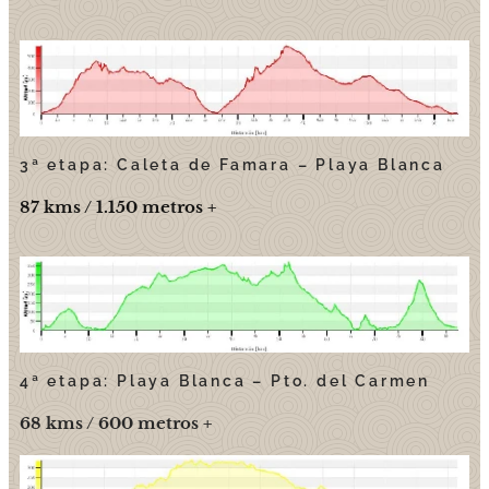
3ª etapa: Caleta de Famara – Playa Blanca
87 kms / 1.150 metros +
4ª etapa: Playa Blanca – Pto. del Carmen
68 kms / 600 metros +